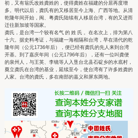
初，又有翁氏改姓龚姓的，使得龚姓在福建的分居再度增
多。明代以后，龚氏有的又移居至今上海、广西等地。从清
乾隆年间开始，闽、粤龚氏陆续有人移居台湾，有的又进而
迁往新加坡等国家。
龚氏，是台湾一个较有名气 的 姓 氏 。在名次上，排为第八
十六。据史料考证，与福建一海相隔和台湾，早在清代的乾
隆年间（公元1736年后），便已经有龚氏的先人来到台湾
开基。到了嘉庆年间（公元1796年后），还有一位叫龚便
的泉州人，与王英、李镜等人入垦台北县石碇乡的水底村，
奠立龚氏在台湾的基业，延续至今，使台湾有了许多姓龚的
人家。台湾的龚氏，多在南部的嘉义和屏东两地。