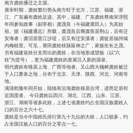
南方龚姓播迁之主源。
唐宋时期，龚姓繁衍势头南方旺于北方，江苏、福建、浙
江、广东遍布龚姓足迹。其中，福建、广东龚姓尊南宋淳熙
年间参知政事（副宰相）龚茂良（今福建莆田人）为其始
祖。据《福建通志》所载，龚茂良后裔龚英居荆山，后有迁
安海者；龚沼居晋江沙堤，后又有迁安溪者；龚徙居福州城
内梅枝里。可见，莆田龚姓枝脉延伸之广，家族生长之茂。
另有福建翁姓分支而出的龚姓，在当地形成望族（以“六
桂”为堂号），更为福建龚姓的发展注入新的源泉。
明代龚姓有移居上海、广西等地者。又山西大槐树龚姓被迁
于人口萧条之地，分布于北京、天津、陕西、河北、河南等
地。
满清乾隆年间开始，陆续有沿海龚姓移居台湾，进而定居邻
近国度者。 今日龚姓以四川、湖北、江西、山东、江苏、
浙江、湖南等省多此姓，上述七省龚姓约占全国汉族龚姓人
口的百分之六十七。
龚姓是当今中国姓氏排行第九十九位的大姓，人口较多，约
占全国汉族人口的百分之零点一七。