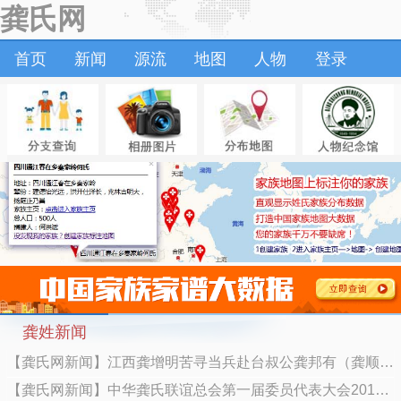
龚氏网
首页
新闻
源流
地图
人物
登录
龚姓新闻
【龚氏网新闻】江西龚增明苦寻当兵赴台叔公龚邦有（龚顺昌）及其亲人2017/8/23
【龚氏网新闻】中华龚氏联谊总会第一届委员代表大会2013年5月18日在河南光山召开2013/4/7